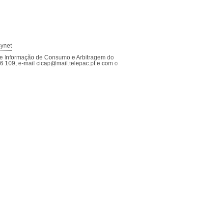
ynet
 de Informação de Consumo e Arbitragem do
26 109, e-mail cicap@mail.telepac.pt e com o