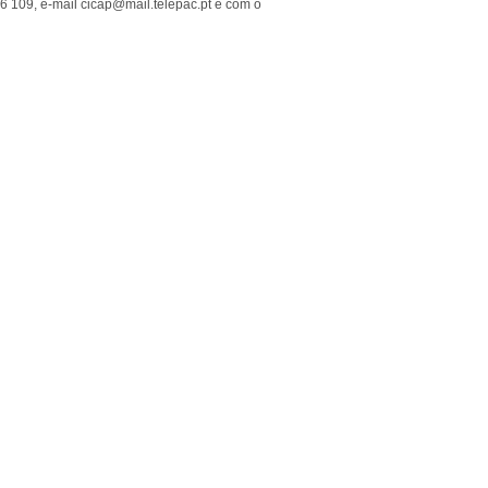
26 109, e-mail cicap@mail.telepac.pt e com o