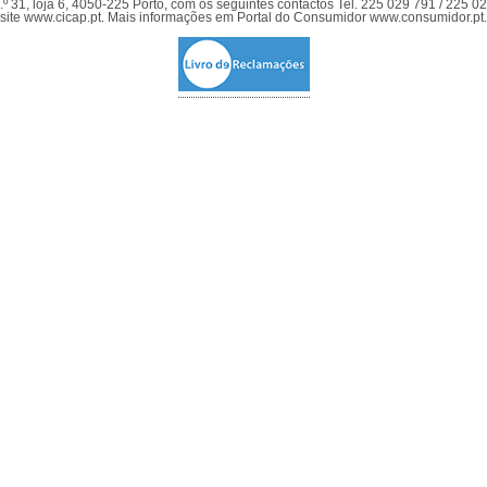
º 31, loja 6, 4050-225 Porto, com os seguintes contactos Tel. 225 029 791 / 225 0
site www.cicap.pt. Mais informações em Portal do Consumidor www.consumidor.pt.